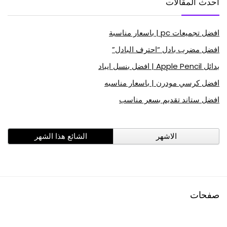
أحدث المقالات
افضل تجميعات pc | باسعار مناسبة
افضل مضرب بادل “احترف البادل”
بدائل Apple Pencil | افضل بنسل ايباد
افضل كرسي مودرن | باسعار مناسبه
افضل ستاند تقديم بسعر مناسب
الاشهر
الشائع هذا الشهر
صفحات
افضل منتجات امازون