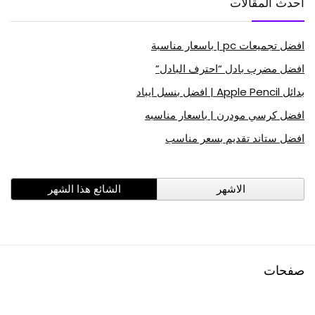
أحدث المقالات
افضل تجميعات pc | باسعار مناسبة
افضل مضرب بادل “احترف البادل”
بدائل Apple Pencil | افضل بنسل ايباد
افضل كرسي مودرن | باسعار مناسبه
افضل ستاند تقديم بسعر مناسب
الاشهر
الشائع هذا الشهر
صفحات
افضل منتجات امازون