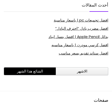
أحدث المقالات
افضل تجميعات pc | باسعار مناسبة
افضل مضرب بادل “احترف البادل”
بدائل Apple Pencil | افضل بنسل ايباد
افضل كرسي مودرن | باسعار مناسبه
افضل ستاند تقديم بسعر مناسب
الاشهر
الشائع هذا الشهر
صفحات
افضل منتجات امازون