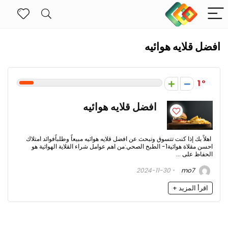
افضل قلايه هوائيه
1
افضل قلايه هوائيه
اهلاً بك إذا كنت تتسوق وتبحث عن افضل قلايه هوائيه مبيعاً وطلباًفوائد امتلاك
احسن مقلاة هوائية1- الطبخ الصحي:من اهم عوامل شراء القلاية الهوائية هو
الحفاظ على ...
2024-11-30
mo7
اقرأ المزيد +