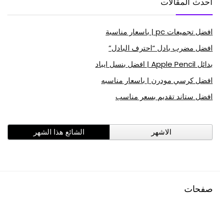
أحدث المقالات
افضل تجميعات pc | باسعار مناسبة
افضل مضرب بادل “احترف البادل”
بدائل Apple Pencil | افضل بنسل ايباد
افضل كرسي مودرن | باسعار مناسبه
افضل ستاند تقديم بسعر مناسب
الاشهر
الشائع هذا الشهر
صفحات
افضل منتجات امازون