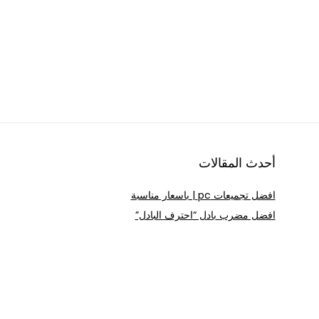
أحدث المقالات
افضل تجميعات pc | باسعار مناسبة
افضل مضرب بادل “احترف البادل”
بدائل Apple Pencil | افضل بنسل ايباد
افضل كرسي مودرن | باسعار مناسبه