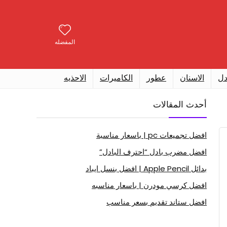
المفضله
دل
الاسنان
عطور
الكاميرات
الاحذيه
أحدث المقالات
افضل تجميعات pc | باسعار مناسبة
افضل مضرب بادل “احترف البادل”
بدائل Apple Pencil | افضل بنسل ايباد
افضل كرسي مودرن | باسعار مناسبه
افضل ستاند تقديم بسعر مناسب