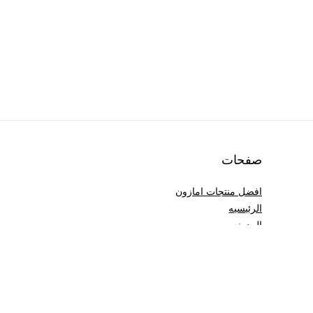
صفحات
افضل منتجات امازون
الرئيسيه
المدونه
المفضله
تسوق
سياسة الخصوصية
عن اكوادي