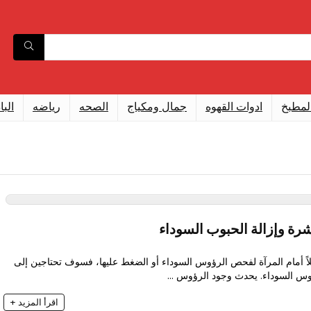
لمطبخ
ادوات القهوه
جمال ومكياج
الصحه
رياضه
البا
رة وإزالة الحبوب السوداء
لاً أمام المرآة لفحص الرؤوس السوداء أو الضغط عليها، فسوف تحتاجين إلى
ؤوس السوداء. يحدث وجود الرؤوس ...
اقرأ المزيد +