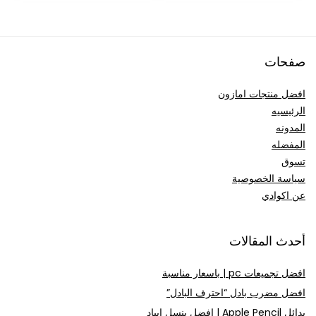
929.67ر.س.
872.70ر.س.
صفحات
افضل منتجات امازون
الرئيسيه
المدونه
المفضله
تسوق
سياسة الخصوصية
عن اكوادي
أحدث المقالات
افضل تجميعات pc | باسعار مناسبة
افضل مضرب بادل “احترف البادل”
بدائل Apple Pencil | افضل بنسل ايباد