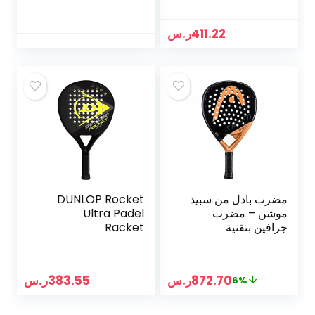
411.22
ر.س
مضرب بادل من سبيد
DUNLOP Rocket
موشن – مضرب
Ultra Padel
جرافين بتقنية
Racket
اوكسيتيك الجديدة
السعر
السعر
872.70
ر.س
383.55
ر.س
6%
الأصلي
الحالي
هو:
هو: