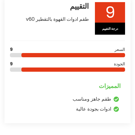
9
التقييم
طقم ادوات القهوة بالتقطير v60
درجة التقييم
السعر
9
الجودة
9
المميزات
طقم جاهز ومناسب
ادوات بجودة عالية