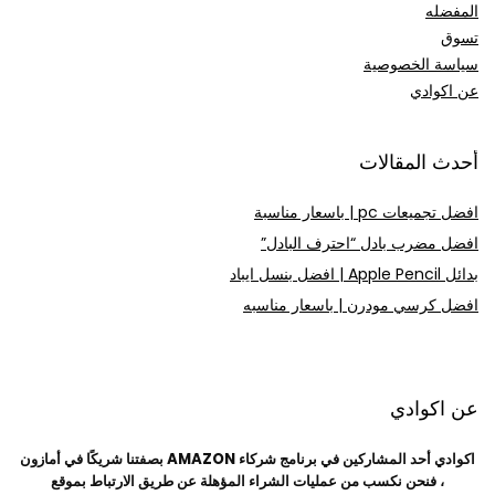
المفضله
تسوق
سياسة الخصوصية
عن اكوادي
أحدث المقالات
افضل تجميعات pc | باسعار مناسبة
افضل مضرب بادل “احترف البادل”
بدائل Apple Pencil | افضل بنسل ايباد
افضل كرسي مودرن | باسعار مناسبه
عن اكوادي
اكوادي أحد المشاركين في برنامج شركاء AMAZON بصفتنا شريكًا في أمازون
،
فنحن نكسب من عمليات الشراء المؤهلة عن طريق الارتباط بموقع