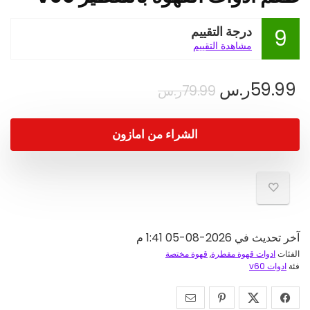
درجة التقييم
9
مشاهدة التقييم
السعر
السعر
59.99
ر.س
79.99
ر.س
الحالي
الأصلي
هو:
هو:
الشراء من امازون
79.99ر.س.
59.99ر.س.
آخر تحديث في 2026-08-05 1:41 م
الفئات
ادوات قهوة مقطرة
,
قهوة مختصة
فئة
ادوات v60