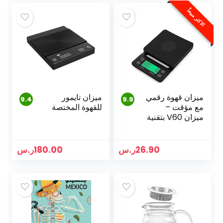
162.00ر.س.
78.97ر.
الاكثر مبيعاً
ميزان قهوة رقمي
ميزان تايمور
9.4
9.9
مع مؤقت –
للقهوة المختصة
ميزان V60 بتقنية
التقطر
26.90
ر.س
180.00
ر.س