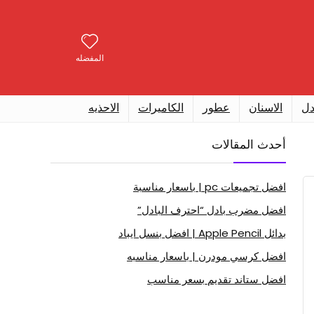
المفضله
دل
الاسنان
عطور
الكاميرات
الاحذيه
أحدث المقالات
افضل تجميعات pc | باسعار مناسبة
افضل مضرب بادل “احترف البادل”
بدائل Apple Pencil | افضل بنسل ايباد
افضل كرسي مودرن | باسعار مناسبه
افضل ستاند تقديم بسعر مناسب