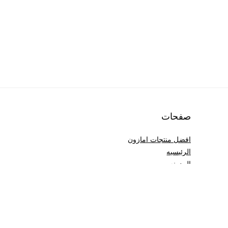
صفحات
افضل منتجات امازون
الرئيسيه
المدونه
المفضله
تسوق
سياسة الخصوصية
عن اكوادي