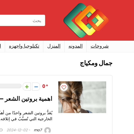
شروحات
المدونه
المنزل
تكنلوجيا واجهزه
ا
جمال ومكياج
0
اهمية بروتين الشعر –
يُعَدُّ بروتين الشعر واحدًا من أ
الخارجية التي تُسبِّبُ في إتلافه.
2024-12-02
mo7