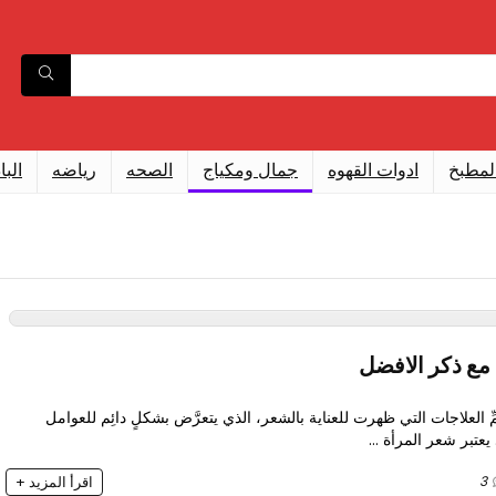
لمطبخ
ادوات القهوه
جمال ومكياج
الصحه
رياضه
البا
 مع ذكر الافضل
همِّ العلاجات التي ظهرت للعناية بالشعر، الذي يتعرَّض بشكلٍ دائِم للعوامل
 يعتبر شعر المرأة ...
3
اقرأ المزيد +