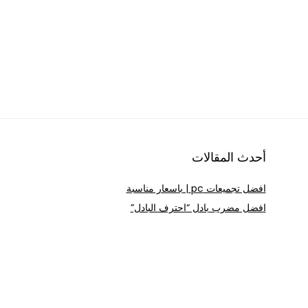
أحدث المقالات
افضل تجميعات pc | باسعار مناسبة
افضل مضرب بادل “احترف البادل”
بدائل Apple Pencil | افضل بنسل ايباد
افضل كرسي مودرن | باسعار مناسبه