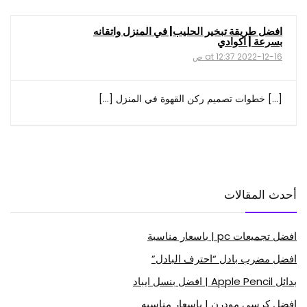
افضل طريقة تبخير الحليب| في المنزل واتقانه
بسرعة | اكوادي
2022-12-16 at 12:37 ص
[…] خطوات تصميم ركن القهوة في المنزل […]
أحدث المقالات
افضل تجميعات pc | باسعار مناسبة
افضل مضرب بادل “احترف البادل”
بدائل Apple Pencil | افضل بنسل ايباد
افضل كرسي مودرن | باسعار مناسبه