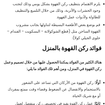
يلزم الاهتمام بتنظيف ركن القهوة بشكل يومي وذلك لتجنب
وجود الحشرات والأتربة، وذلك من خلال التلميع والتنظيف
للطاولة ولأدوات عمل القهوة.
قم بوضع بعض الأطعمة البسيطة لتناولها بجانب مشروب
القهوة الساخن مثل (قطع الشوكولاتة – البسكويت – الفندام –
حلوى الجيلي كولا).
فوائد ركن القهوة بالمنزل
هناك الكثير من الفوائد يمكننا الحصول عليها من خلال تصميم وعمل
ركن القهوة في المنزل، ومن أهم تلك الفوائد ما يلي:
أولًا:
ركن القهوة من الأركان التي تساعد على الشعور
بالاستجمام والانفصال عن الضغوط وقضاء وقت ممتع بمفردك
أو مع شريك الحياة.
ثانيًا:
عمل ركن القوة يفيد في تخصيص ركن منفصل لعمل