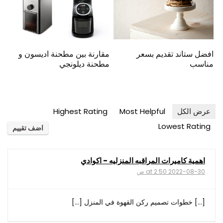
افضل ستاند تقديم بسعر
مقارنة بين مطحنة اديسون و
مناسب
مطحنة ديلونجي
عرض الكل
Most Helpful
Highest Rating
Lowest Rating
اضف تقييم
اهمية كاميرات المراقبه المنزليه - اكوادي
2022-08-30 at 2:50 ص
[…] خطوات تصميم ركن القهوة في المنزل […]