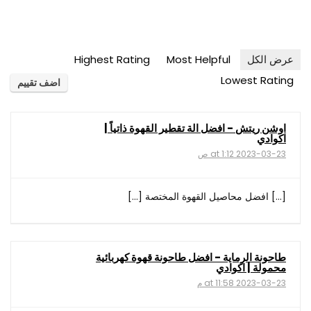
عرض الكل
Most Helpful
Highest Rating
Lowest Rating
اضف تقييم
اوشن ريتش - افضل الة تقطير القهوة ذاتياً |
اكوادي
2023-03-23 at 1:12 ص
[…] افضل محاصيل القهوة المختصة […]
طاحونة الرماية - افضل طاحونة قهوة كهربائية
محمولة | اكوادي
2023-03-23 at 11:58 م