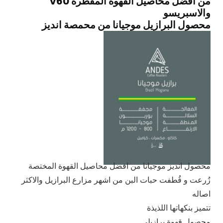
من افضل محاصيل القهوة المقطرة v60
والاسبريسو
محصول البرازيل موجيانا من محمصة انديز
محصول انديز موجيانا من افضل محاصيل القهوة المختصة
زُرعت و قُطفت حبات البن من اشهر مزارع البرازيل والاكثر
اصاله
تتميز بنكهاتها اللذيذة
محصول قهوة برازيلي