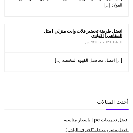
الفولاذ […]
افضل طريقة تحضير فلات وايت منزلي | مثل
المقاهي | اكوادي
2023-04-11 at 3:17 ص
[…] افضل محاصيل القهوة المختصة […]
أحدث المقالات
افضل تجميعات pc | باسعار مناسبة
افضل مضرب بادل “احترف البادل”