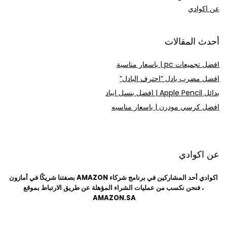
عن اكوادي
أحدث المقالات
افضل تجميعات pc | باسعار مناسبة
افضل مضرب بادل “احترف البادل”
بدائل Apple Pencil | افضل بنسل ايباد
افضل كرسي مودرن | باسعار مناسبه
عن اكوادي
اكوادي أحد المشاركين في برنامج شركاء AMAZON بصفتنا شريكًا في أمازون
،
فنحن نكسب من عمليات الشراء المؤهلة عن طريق الارتباط بموقع
AMAZON.SA