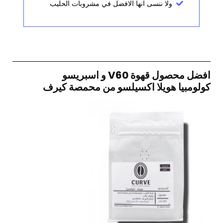
ولا ننسى انها الافضل في مشروبات الحليب
افضل محصول قهوة V60 و اسبريسو
كولومبيا هويلا اكسيلسو من محمصة كيرف